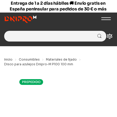
Entrega de 1 a 2 días hábiles 🚚 Envío gratis en
España peninsular para pedidos de 30 € o más
Search
Com
for:
Inicio
Consumibles
Materiales de lijado
Disco para azulejos Dnipro-M P100 100 mm
PREPEDIDO