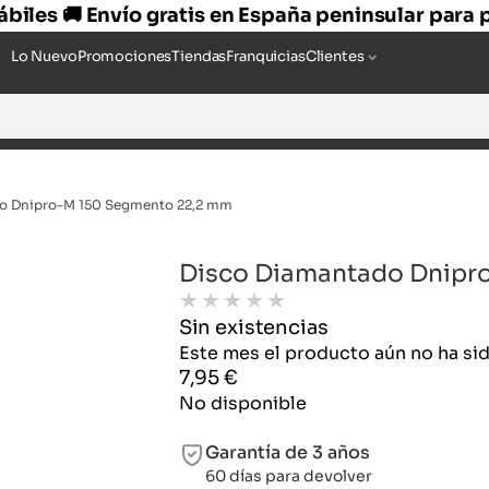
hábiles 🚚 Envío gratis en España peninsular para
Lo Nuevo
Promociones
Tiendas
Franquicias
Clientes
o Dnipro-M 150 Segmento 22,2 mm
Disco Diamantado Dnipr
★
★
★
★
★
Sin existencias
Este mes el producto aún no ha s
7,95
€
No disponible
Garantía de 3 años
60 días para devolver