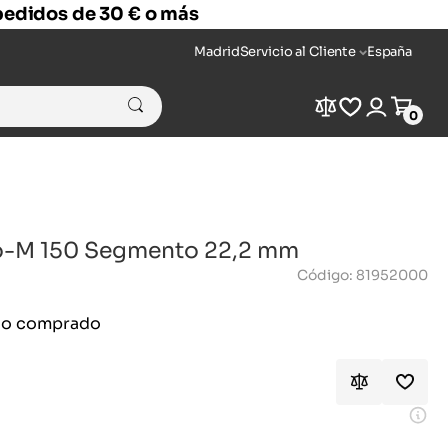
 pedidos de 30 € o más
Madrid
Servicio al Cliente
España
Compare
Wishlist
Login
Cart
0
o-M 150 Segmento 22,2 mm
Código: 81952000
ido comprado