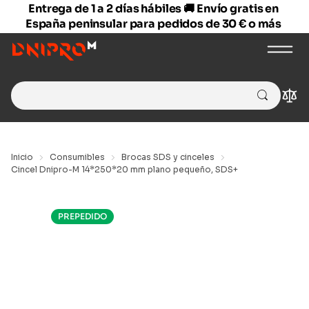
Entrega de 1 a 2 días hábiles 🚚 Envío gratis en
España peninsular para pedidos de 30 € o más
Search
Com
for:
Inicio
Consumibles
Brocas SDS y cinceles
Cincel Dnipro-M 14*250*20 mm plano pequeño, SDS+
PREPEDIDO