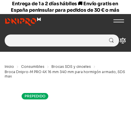
Entrega de 1 a 2 días hábiles 🚚 Envío gratis en
España peninsular para pedidos de 30 € o más
Search
Com
for:
Inicio
Consumibles
Brocas SDS y cinceles
Broca Dnipro-M PRO 4X 16 mm 340 mm para hormigón armado, SDS
max
PREPEDIDO