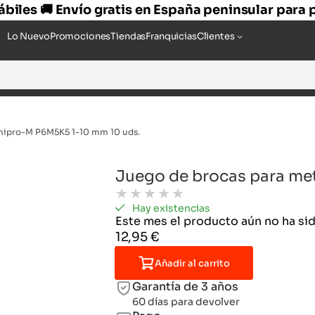
hábiles 🚚 Envío gratis en España peninsular para
Lo Nuevo
Promociones
Tiendas
Franquicias
Clientes
Dnipro-M P6M5K5 1-10 mm 10 uds.
Juego de brocas para me
★
★
★
★
★
Hay existencias
Este mes el producto aún no ha s
12,95
€
Añadir al carrito
Garantía de 3 años
60 días para devolver