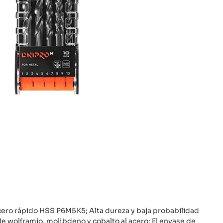
cero rápido HSS P6M5K5; Alta dureza y baja probabilidad
 de wolframio, molibdeno y cobalto al acero; El envase de