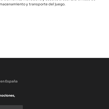
l almacenamiento y transporte del juego.
 en España
mociones,