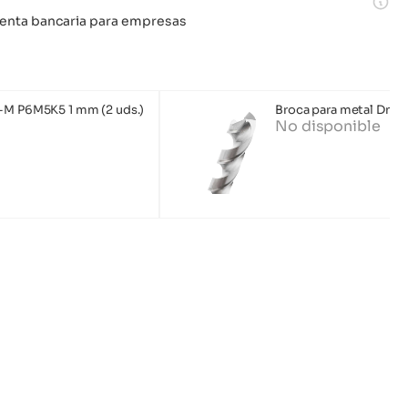
 cuenta bancaria para empresas
o-M P6M5K5 1 mm (2 uds.)
Broca para metal Dnip
No disponible