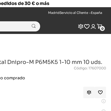
 pedidos de 30 € o más
Madrid
Servicio al Cliente
España
Compare
Wishlist
Login
Cart
0
tal Dnipro-M P6M5K5 1-10 mm 10 uds.
Código: 17607000
ido comprado