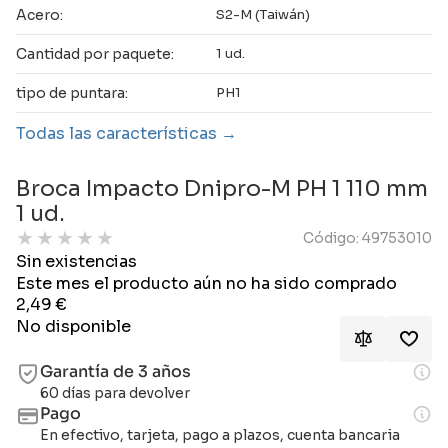
Acero:
S2-M (Taiwán)
Cantidad por paquete:
1 ud.
tipo de puntara:
PH1
Todas las características
Broca Impacto Dnipro-M PH 1 110 mm
1 ud.
★
★
★
★
★
Código: 49753010
Sin existencias
Este mes el producto aún no ha sido comprado
2,49
€
No disponible
Garantía de 3 años
60 días para devolver
Pago
En efectivo, tarjeta, pago a plazos, cuenta bancaria