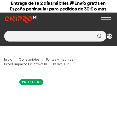
Entrega de 1 a 2 días hábiles 🚚 Envío gratis en
España peninsular para pedidos de 30 € o más
Search
Com
for:
Inicio
Consumibles
Puntas y madriles
Broca Impacto Dnipro-M PH 1 110 mm 1 ud.
PREPEDIDO