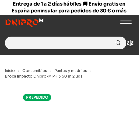
Entrega de 1 a 2 días hábiles 🚚 Envío gratis en
España peninsular para pedidos de 30 € o más
Search
Com
for:
Inicio
Consumibles
Puntas y madriles
Broca Impacto Dnipro-M PH 3 50 m 2 uds.
PREPEDIDO