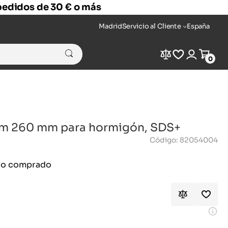
 pedidos de 30 € o más
Madrid
Servicio al Cliente
España
Compare
Wishlist
Login
Cart
0
mm 260 mm para hormigón, SDS+
Código: 82054004
ido comprado