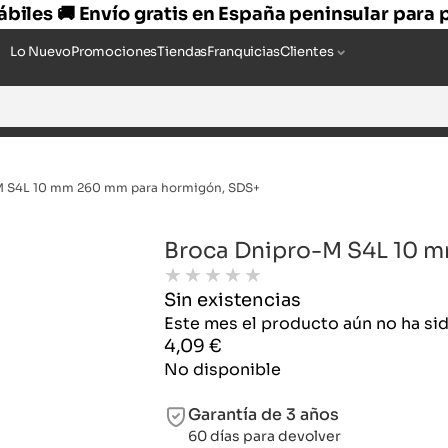
hábiles 🚚 Envío gratis en España peninsular para
Lo Nuevo
Promociones
Tiendas
Franquicias
Clientes
M S4L 10 mm 260 mm para hormigón, SDS+
Broca Dnipro-M S4L 10 
★
★
★
★
★
Sin existencias
Este mes el producto aún no ha s
4,09
€
No disponible
Garantía de 3 años
60 días para devolver