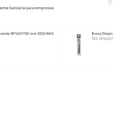
 cuenta bancaria para empresas
 grande 18*400*50 mm SDS MAX
Broca Dnipro-
No disponib