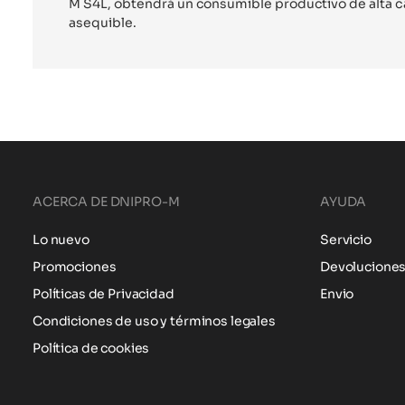
M S4L, obtendrá un consumible productivo de alta ca
asequible.
ACERCA DE DNIPRO-M
AYUDA
Lo nuevo
Servicio
Promociones
Devolucione
Políticas de Privacidad
Envio
Condiciones de uso y términos legales
Política de cookies