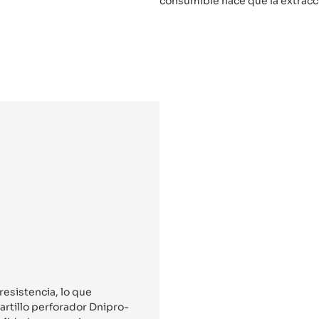
consumible hace que la extracc
resistencia, lo que
martillo perforador Dnipro-