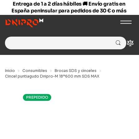
Entrega de 1 a 2 días hábiles 🚚 Envío gratis en
España peninsular para pedidos de 30 € o más
Search
Com
for:
Inicio
Consumibles
Brocas SDS y cinceles
Cincel puntiagudo Dnipro-M 18*600 mm SDS MAX
PREPEDIDO