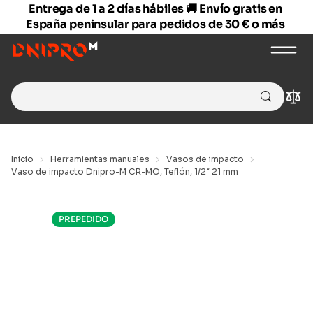
Entrega de 1 a 2 días hábiles 🚚 Envío gratis en
España peninsular para pedidos de 30 € o más
Search
Com
for:
Inicio
Herramientas manuales
Vasos de impacto
Vaso de impacto Dnipro-M CR-MO, Teflón, 1/2″ 21 mm
PREPEDIDO