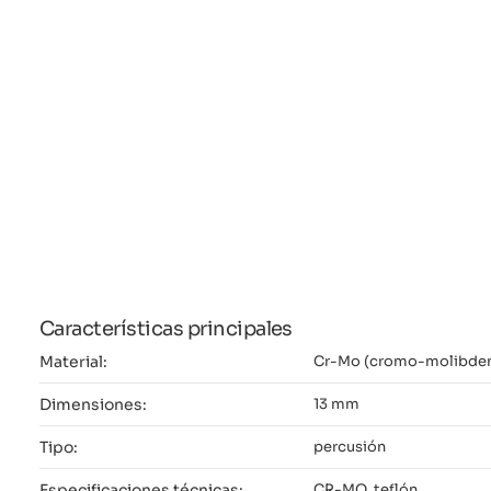
Características principales
Material:
Cr-Mo (cromo-molibde
Dimensiones:
13 mm
Tipo:
percusión
Especificaciones técnicas:
CR-MO, teflón,