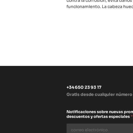
contra la corrosión, evita daños
funcionamiento. La cabeza hueca
+34 650 23 93 17
Gratis desde cualquier número
s
Notificaciones sobre nuevas pro
descuentos y ofertas especiales
*