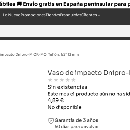
hábiles 🚚 Envío gratis en España peninsular para
Lo Nuevo
Promociones
Tiendas
Franquicias
Clientes
impacto Dnipro-M CR-MO, Teflón, 1/2″ 13 mm
Vaso de impacto Dnipro-M
★
★
★
★
★
Sin existencias
Este mes el producto aún no ha s
4,89
€
No disponible
Garantía de 3 años
60 días para devolver