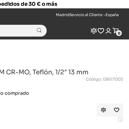
 pedidos de 30 € o más
Madrid
Servicio al Cliente
España
Compare
Wishlist
Login
Cart
0
 CR-MO, Teflón, 1/2″ 13 mm
Código: 08617003
ido comprado