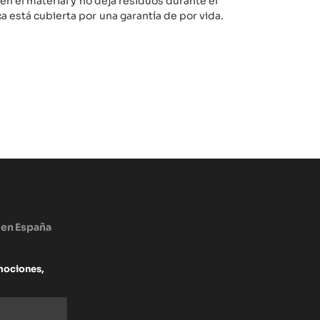
 en el material y no deja residuos durante el
 está cubierta por una garantía de por vida.
 en España
mociones,