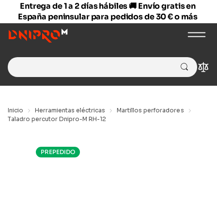
Entrega de 1 a 2 días hábiles 🚚 Envío gratis en
España peninsular para pedidos de 30 € o más
Search
Com
for:
Inicio
Herramientas eléctricas
Martillos perforadores
Taladro percutor Dnipro-M RH-12
PREPEDIDO