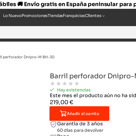
hábiles 🚚 Envío gratis en España peninsular para
Lo Nuevo
Promociones
Tiendas
Franquicias
Clientes
il perforador Dnipro-M BH-30
Barril perforador Dnipro
★
★
★
★
★
Hay existencias
Este mes el producto aún no ha s
219,00
€
Añadir al carrito
Garantía de 3 años
60 días para devolver