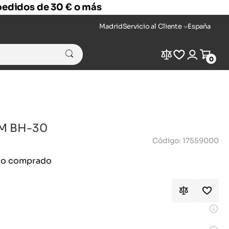
 pedidos de 30 € o más
Madrid
Servicio al Cliente
España
Compare
Wishlist
Login
Cart
0
-M BH-30
Código: 17559000
ido comprado