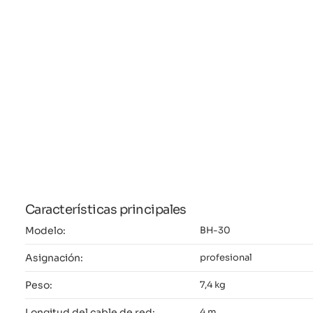
Características principales
Modelo:
BH-30
Asignación:
profesional
Peso:
7,4 kg
Longitud del cable de red:
4 m