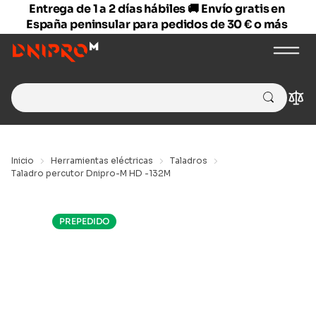
Entrega de 1 a 2 días hábiles 🚚 Envío gratis en
España peninsular para pedidos de 30 € o más
Search
Com
for:
Inicio
Herramientas eléctricas
Taladros
Taladro percutor Dnipro-M HD -132M
PREPEDIDO