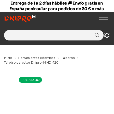
Entrega de 1 a 2 días hábiles 🚚 Envío gratis en
España peninsular para pedidos de 30 € o más
Search
Com
for:
Inicio
Herramientas eléctricas
Taladros
Taladro percutor Dnipro-M HD-120
PREPEDIDO