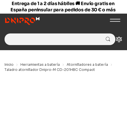
Entrega de 1 a 2 días hábiles 🚚 Envío gratis en
España peninsular para pedidos de 30 € o más
Search
Com
for:
Inicio
Herramientas a batería
Atornilladores a batería
Taladro atornillador Dnipro-M CD-201HBC Compact