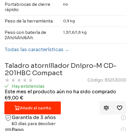
Portabrocas de cierre
no
rápido:
Peso de la herramienta:
0,9 kg
Peso con batería de
1,3/1,6/1,8 kg
2Ah/4Ah/6Ah:
Todas las características
Taladro atornillador Dnipro-M CD-
201HBC Compact
★
★
★
★
★
Código: 83253000
Hay existencias
Este mes el producto aún no ha sido comprado
69,00
€
Añadir al carrito
Garantía de 3 años
60 días para devolver
Pago