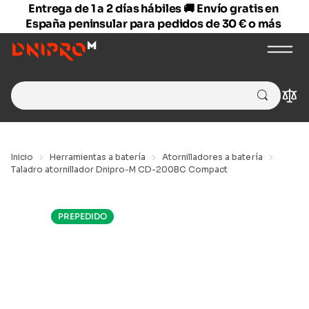
Entrega de 1 a 2 días hábiles 🚚 Envío gratis en
España peninsular para pedidos de 30 € o más
Search
Com
for:
Inicio
Herramientas a batería
Atornilladores a batería
Taladro atornillador Dnipro-M CD-200BC Compact
PREPEDIDO