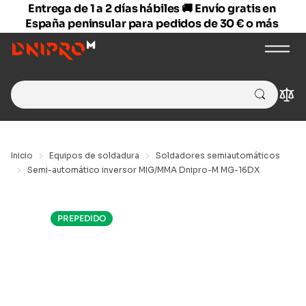
Entrega de 1 a 2 días hábiles 🚚 Envío gratis en
España peninsular para pedidos de 30 € o más
Search
Com
for:
Inicio
Equipos de soldadura
Soldadores semiautomáticos
Semi-automático inversor MIG/MMA Dnipro-M MG-16DX
PREPEDIDO