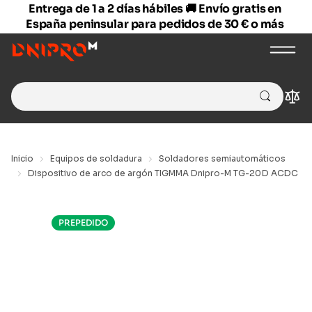
Entrega de 1 a 2 días hábiles 🚚 Envío gratis en
España peninsular para pedidos de 30 € o más
Search
Com
for:
Inicio
Equipos de soldadura
Soldadores semiautomáticos
Dispositivo de arco de argón TIGMMA Dnipro-M TG-20D ACDC
PREPEDIDO