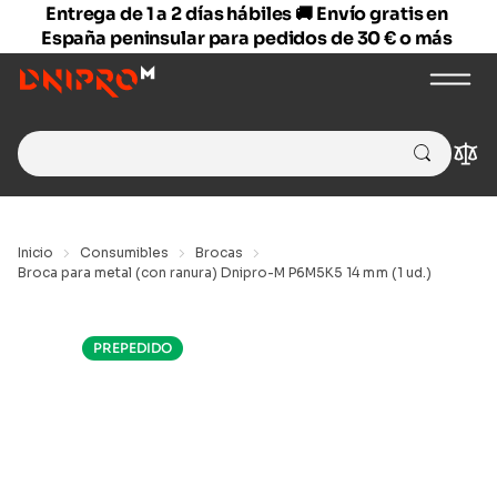
Entrega de 1 a 2 días hábiles 🚚 Envío gratis en
España peninsular para pedidos de 30 € o más
Search
Com
for:
Inicio
Consumibles
Brocas
Broca para metal (con ranura) Dnipro-M P6M5K5 14 mm (1 ud.)
PREPEDIDO