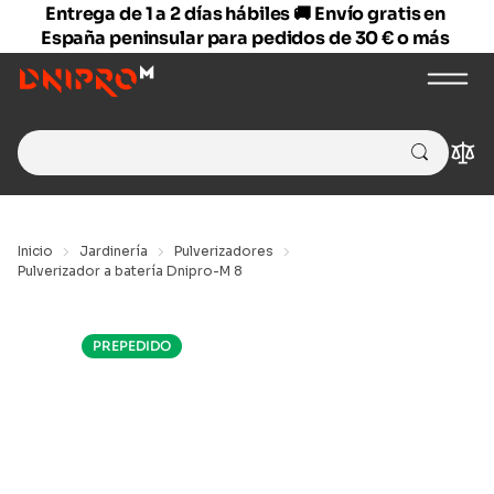
Entrega de 1 a 2 días hábiles 🚚 Envío gratis en
España peninsular para pedidos de 30 € o más
Search
Com
for:
Inicio
Jardinería
Pulverizadores
Pulverizador a batería Dnipro-M 8
PREPEDIDO