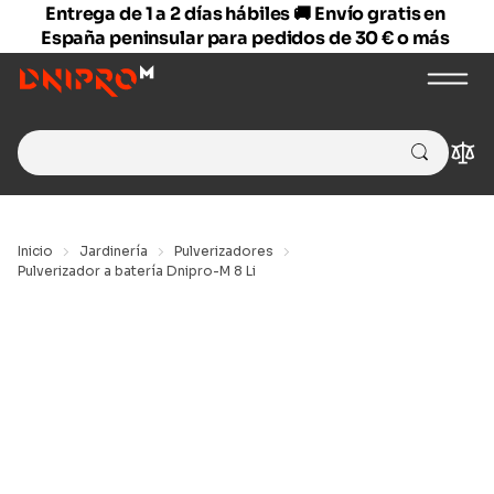
Entrega de 1 a 2 días hábiles 🚚 Envío gratis en
España peninsular para pedidos de 30 € o más
Search
Com
for:
Inicio
Jardinería
Pulverizadores
Pulverizador a batería Dnipro-M 8 Li