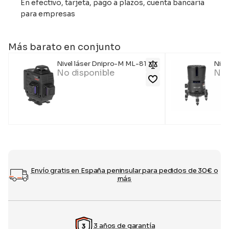
En efectivo, tarjeta, pago a plazos, cuenta bancaria
para empresas
Más barato en conjunto
Nivel láser Dnipro-M ML-816G
Nive
No disponible
No 
Envío gratis en España peninsular para pedidos de 30€ o
más
3 años de garantía