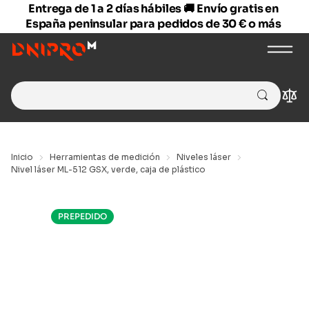
Entrega de 1 a 2 días hábiles 🚚 Envío gratis en
España peninsular para pedidos de 30 € o más
Search
Com
for:
Inicio
Herramientas de medición
Niveles láser
Nivel láser ML-512 GSX, verde, caja de plástico
PREPEDIDO