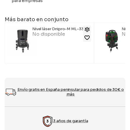
para empresas
Más barato en conjunto
Nivel láser Dnipro-M ML-335G
Nive
No disponible
No 
Envío gratis en España peninsular para pedidos de 30€ o
más
3 años de garantía