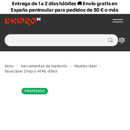
Entrega de 1 a 2 días hábiles 🚚 Envío gratis en
España peninsular para pedidos de 30 € o más
Search
Com
for:
Inicio
Herramientas de medición
Niveles láser
Nivel láser Dnipro-M ML-816G
PREPEDIDO