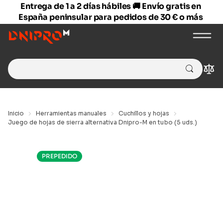
Entrega de 1 a 2 días hábiles 🚚 Envío gratis en
España peninsular para pedidos de 30 € o más
Search
Com
for:
Inicio
Herramientas manuales
Cuchillos y hojas
Juego de hojas de sierra alternativa Dnipro-M en tubo (5 uds.)
PREPEDIDO