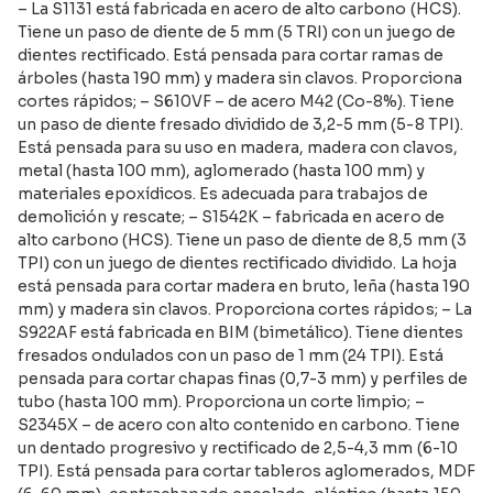
– La S1131 está fabricada en acero de alto carbono (HCS).
Tiene un paso de diente de 5 mm (5 TRI) con un juego de
dientes rectificado. Está pensada para cortar ramas de
árboles (hasta 190 mm) y madera sin clavos. Proporciona
cortes rápidos; – S610VF – de acero M42 (Co-8%). Tiene
un paso de diente fresado dividido de 3,2-5 mm (5-8 TPI).
Está pensada para su uso en madera, madera con clavos,
metal (hasta 100 mm), aglomerado (hasta 100 mm) y
materiales epoxídicos. Es adecuada para trabajos de
demolición y rescate; – S1542K – fabricada en acero de
alto carbono (HCS). Tiene un paso de diente de 8,5 mm (3
TPI) con un juego de dientes rectificado dividido. La hoja
está pensada para cortar madera en bruto, leña (hasta 190
mm) y madera sin clavos. Proporciona cortes rápidos; – La
S922AF está fabricada en BIM (bimetálico). Tiene dientes
fresados ondulados con un paso de 1 mm (24 TPI). Está
pensada para cortar chapas finas (0,7-3 mm) y perfiles de
tubo (hasta 100 mm). Proporciona un corte limpio; –
S2345X – de acero con alto contenido en carbono. Tiene
un dentado progresivo y rectificado de 2,5-4,3 mm (6-10
TPI). Está pensada para cortar tableros aglomerados, MDF