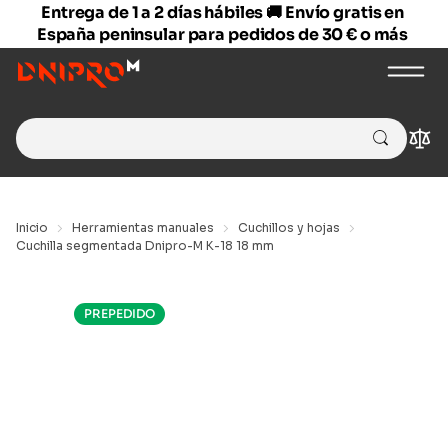
Entrega de 1 a 2 días hábiles 🚚 Envío gratis en
España peninsular para pedidos de 30 € o más
Search
Com
for:
Inicio
Herramientas manuales
Cuchillos y hojas
Cuchilla segmentada Dnipro-M K-18 18 mm
PREPEDIDO