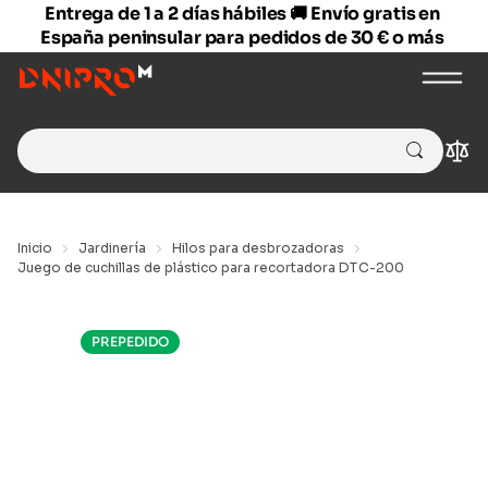
Entrega de 1 a 2 días hábiles 🚚 Envío gratis en
España peninsular para pedidos de 30 € o más
Search
Com
for:
Inicio
Jardinería
Hilos para desbrozadoras
Juego de cuchillas de plástico para recortadora DTC-200
PREPEDIDO