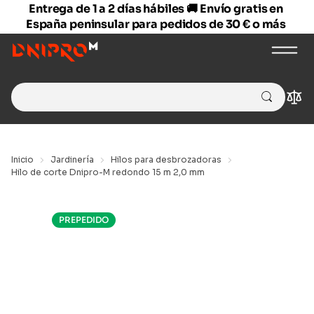
Entrega de 1 a 2 días hábiles 🚚 Envío gratis en
España peninsular para pedidos de 30 € o más
Search
Com
for:
Inicio
Jardinería
Hilos para desbrozadoras
Hilo de corte Dnipro-M redondo 15 m 2,0 mm
PREPEDIDO