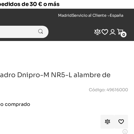
 pedidos de 30 € o más
Madrid
Servicio al Cliente
España
Compare
Wishlist
Login
Cart
0
aladro Dnipro-M NR5-L alambre de
Código: 49616000
ido comprado