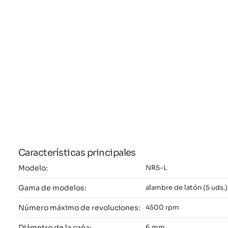
Características principales
Modelo:
NR5-L
Gama de modelos:
alambre de latón (5 uds.)
Número máximo de revoluciones:
4500 rpm
Diámetro de la caña:
6 mm