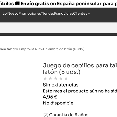
hábiles 🚚 Envío gratis en España peninsular para
Lo Nuevo
Promociones
Tiendas
Franquicias
Clientes
para taladro Dnipro-M NR5-L alambre de latón (5 uds.)
Juego de cepillos para t
latón (5 uds.)
★
★
★
★
★
Sin existencias
Este mes el producto aún no ha s
4,95
€
No disponible
Garantía de 3 años