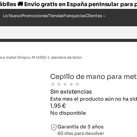
hábiles 🚚 Envío gratis en España peninsular para
Lo Nuevo
Promociones
Tiendas
Franquicias
Clientes
ara metal Dnipro-M H250-L alambre de latón
Cepillo de mano para met
★
★
★
★
★
Sin existencias
Este mes el producto aún no ha s
1,95
€
No disponible
Garantía de 3 años
60 días para devolver