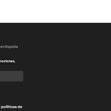
 en España
mociones,
s
políticas de