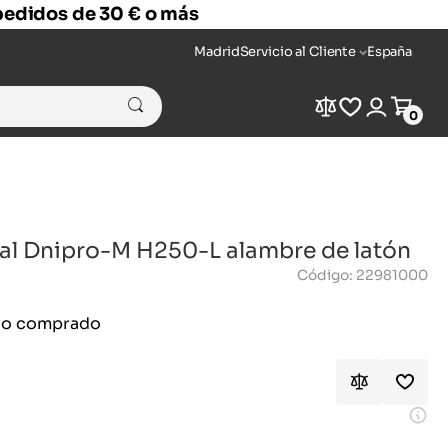
 pedidos de 30 € o más
Madrid
Servicio al Cliente
España
Compare
Wishlist
Login
Cart
0
al Dnipro-M H250-L alambre de latón
Código: 22981000
ido comprado