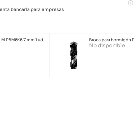
 cuenta bancaria para empresas
o-M P6M5K5 7 mm 1 ud.
Broca para hormigón Dnip
No disponible