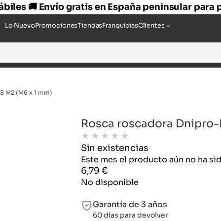
hábiles 🚚 Envío gratis en España peninsular para
Lo Nuevo
Promociones
Tiendas
Franquicias
Clientes
S M2 (M6 x 1 mm)
Rosca roscadora Dnipro-
★
★
★
★
★
Sin existencias
Este mes el producto aún no ha s
6,79
€
No disponible
Garantía de 3 años
60 días para devolver