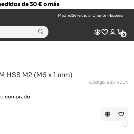
 pedidos de 30 € o más
Madrid
Servicio al Cliente
España
Compare
Wishlist
Login
Cart
0
M HSS M2 (M6 x 1 mm)
Código: 98514004
ido comprado