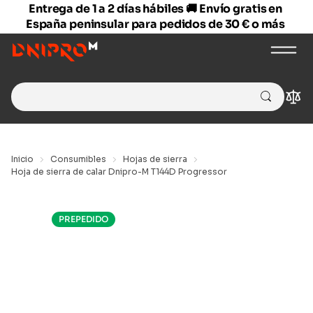
Entrega de 1 a 2 días hábiles 🚚 Envío gratis en
España peninsular para pedidos de 30 € o más
Search
Com
for:
Inicio
Consumibles
Hojas de sierra
Hoja de sierra de calar Dnipro-M T144D Progressor
PREPEDIDO