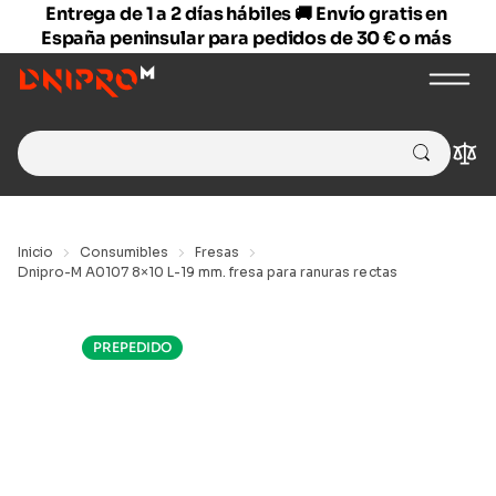
Entrega de 1 a 2 días hábiles 🚚 Envío gratis en
España peninsular para pedidos de 30 € o más
Search
Com
for:
Inicio
Consumibles
Fresas
Dnipro-M A0107 8×10 L-19 mm. fresa para ranuras rectas
PREPEDIDO