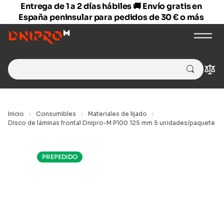
Entrega de 1 a 2 días hábiles 🚚 Envío gratis en
España peninsular para pedidos de 30 € o más
Search
Com
for:
Inicio
Consumibles
Materiales de lijado
Disco de láminas frontal Dnipro-M P100 125 mm 5 unidades/paquete
PREPEDIDO