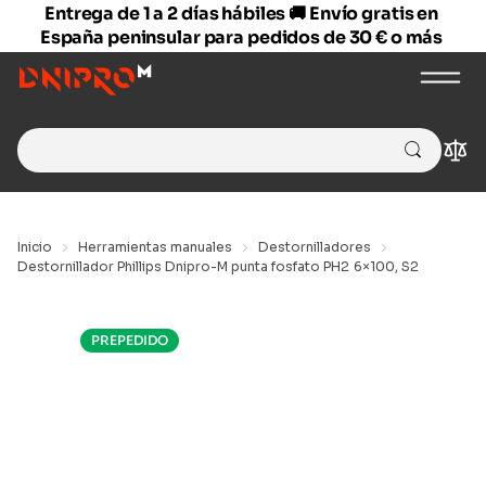
Entrega de 1 a 2 días hábiles 🚚 Envío gratis en
España peninsular para pedidos de 30 € o más
Search
Com
for:
Inicio
Herramientas manuales
Destornilladores
Destornillador Phillips Dnipro-M punta fosfato PH2 6×100, S2
PREPEDIDO