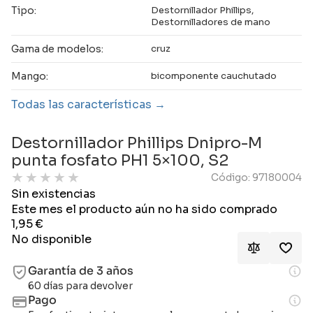
Tipo:
Destornillador Phillips,
Destornilladores de mano
Gama de modelos:
cruz
Mango:
bicomponente cauchutado
Todas las características
Destornillador Phillips Dnipro-M
punta fosfato PH1 5×100, S2
★
★
★
★
★
Código: 97180004
Sin existencias
Este mes el producto aún no ha sido comprado
1,95
€
No disponible
Garantía de 3 años
60 días para devolver
Pago