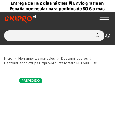
Entrega de 1 a 2 días hábiles 🚚 Envío gratis en
España peninsular para pedidos de 30 € o más
Search
Com
for:
Inicio
Herramientas manuales
Destornilladores
Destornillador Phillips Dnipro-M punta fosfato PH1 5×100, S2
PREPEDIDO