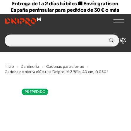
Entrega de 1 a 2 días hábiles 🚚 Envío gratis en
España peninsular para pedidos de 30 € o más
Search
Com
for:
Inicio
Jardinería
Cadenas para sierras
Cadena de sierra eléctrica Dnipro-M 3/8″lp, 40 cm, 0.050″
PREPEDIDO