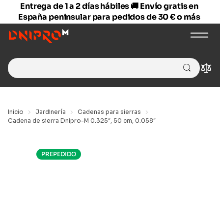
Entrega de 1 a 2 días hábiles 🚚 Envío gratis en
España peninsular para pedidos de 30 € o más
Search
Com
for:
Inicio
Jardinería
Cadenas para sierras
Cadena de sierra Dnipro-M 0.325″, 50 cm, 0.058″
PREPEDIDO