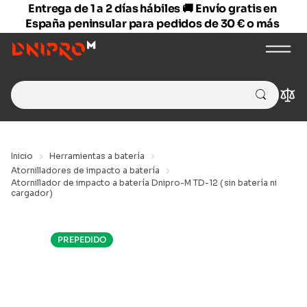
Entrega de 1 a 2 días hábiles 🚚 Envío gratis en
España peninsular para pedidos de 30 € o más
Search
Com
for:
Inicio
Herramientas a batería
Atornilladores de impacto a batería
Atornillador de impacto a batería Dnipro-M TD-12 (sin batería ni
cargador)
PREPEDIDO