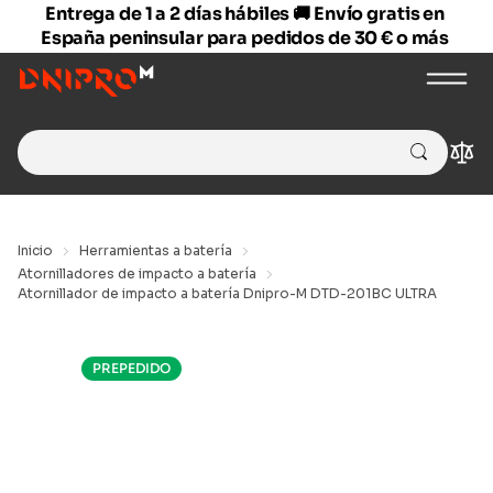
Entrega de 1 a 2 días hábiles 🚚 Envío gratis en
España peninsular para pedidos de 30 € o más
Search
Com
for:
Inicio
Herramientas a batería
Atornilladores de impacto a batería
Atornillador de impacto a batería Dnipro-M DTD-201BC ULTRA
PREPEDIDO