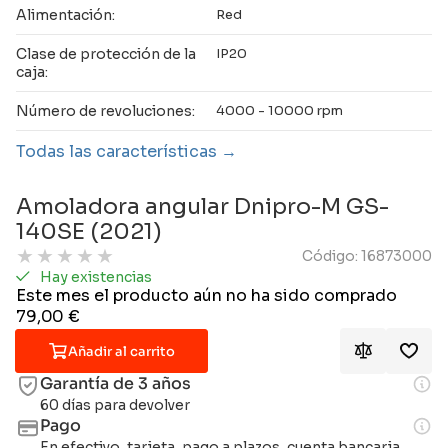
Alimentación:
Red
Clase de protección de la
IP20
caja:
Número de revoluciones:
4000 - 10000 rpm
Todas las características
Amoladora angular Dnipro-M GS-
140SE (2021)
★
★
★
★
★
Código: 16873000
Hay existencias
Este mes el producto aún no ha sido comprado
79,00
€
Añadir al carrito
Garantía de 3 años
60 días para devolver
Pago
En efectivo, tarjeta, pago a plazos, cuenta bancaria