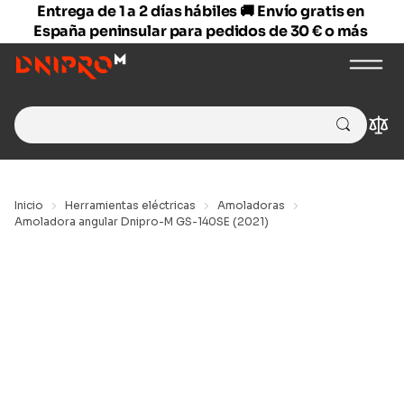
Entrega de 1 a 2 días hábiles 🚚 Envío gratis en
España peninsular para pedidos de 30 € o más
Search
Com
for:
Inicio
Herramientas eléctricas
Amoladoras
Amoladora angular Dnipro-M GS-140SE (2021)