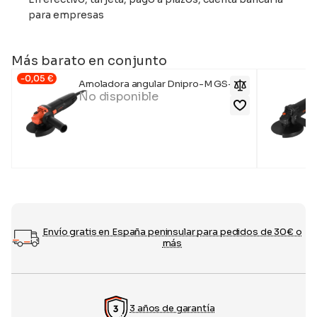
para empresas
Más barato en conjunto
-
0,05
€
Amoladora angular Dnipro-M GS-98
No disponible
79,00
€
Envío gratis en España peninsular para pedidos de 30€ o
más
3 años de garantía