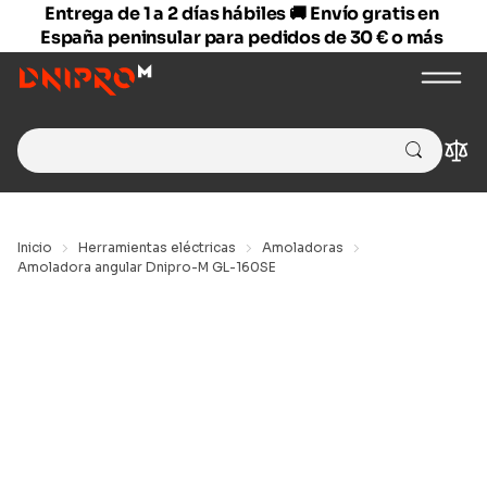
Entrega de 1 a 2 días hábiles 🚚 Envío gratis en
España peninsular para pedidos de 30 € o más
Search
Com
for:
Inicio
Herramientas eléctricas
Amoladoras
Amoladora angular Dnipro-M GL-160SE