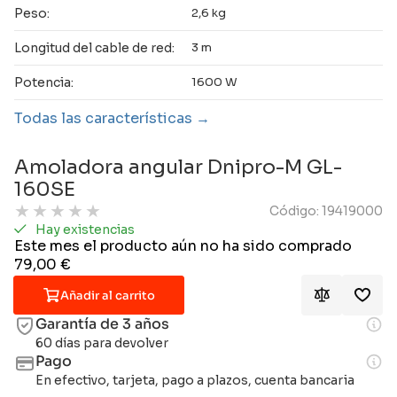
Peso:
2,6 kg
Longitud del cable de red:
3 m
Potencia:
1600 W
Todas las características
Amoladora angular Dnipro-M GL-
160SE
★
★
★
★
★
Código: 19419000
Hay existencias
Este mes el producto aún no ha sido comprado
79,00
€
Añadir al carrito
Garantía de 3 años
60 días para devolver
Pago
En efectivo, tarjeta, pago a plazos, cuenta bancaria