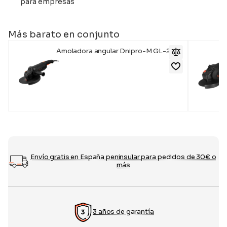
para empresas
Más barato en conjunto
Amoladora angular Dnipro-M GL-240
119,00
€
89,00
€
Envío gratis en España peninsular para pedidos de 30€ o
más
3 años de garantía