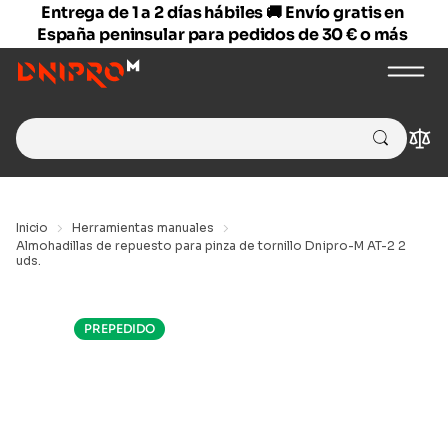
Entrega de 1 a 2 días hábiles 🚚 Envío gratis en
España peninsular para pedidos de 30 € o más
Search
Com
for:
Inicio
Herramientas manuales
Almohadillas de repuesto para pinza de tornillo Dnipro-M AT-2 2
uds.
PREPEDIDO