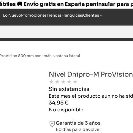
hábiles 🚚 Envío gratis en España peninsular para
Lo Nuevo
Promociones
Tiendas
Franquicias
Clientes
ProVision 800 mm con imán, ventana lateral
Nivel Dnipro-M ProVision
★
★
★
★
★
Sin existencias
Este mes el producto aún no ha s
34,95
€
No disponible
Garantía de 3 años
60 días para devolver