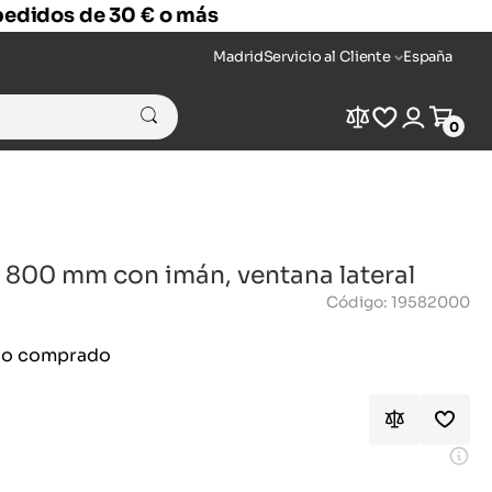
 pedidos de 30 € o más
Madrid
Servicio al Cliente
España
Compare
Wishlist
Login
Cart
0
 800 mm con imán, ventana lateral
Código: 19582000
ido comprado