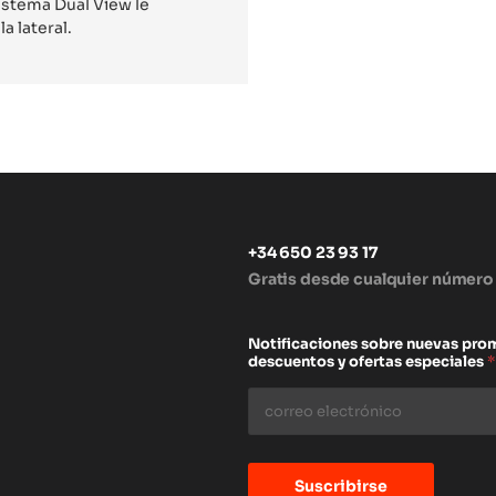
sistema Dual View le
a lateral.
+34 650 23 93 17
Gratis desde cualquier número
s
Notificaciones sobre nuevas pro
descuentos y ofertas especiales
*
Suscribirse