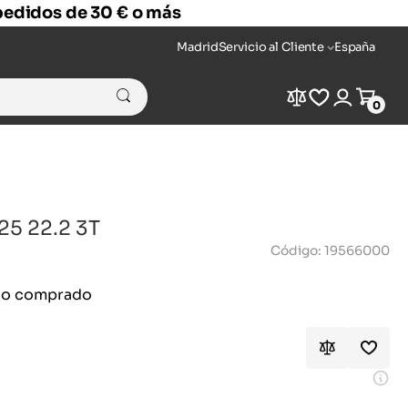
 pedidos de 30 € o más
Madrid
Servicio al Cliente
España
Compare
Wishlist
Login
Cart
0
25 22.2 3T
Código: 19566000
ido comprado