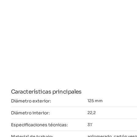
Características principales
Diámetro exterior:
125 mm
Diámetro interior:
22,2
Especificaciones técnicas:
3Т
Material de trabajo:
aglomerado, cartón yeso