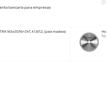
 cuenta bancaria para empresas
LTRA 165x20/16×24T, K1.8/1.2, (para madera)
Hoja 
No d