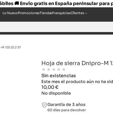
hábiles 🚚 Envío gratis en España peninsular para
Lo Nuevo
Promociones
Tiendas
Franquicias
Clientes
-M 125 22.2 3T
Hoja de sierra Dnipro-M 1
★
★
★
★
★
Sin existencias
Este mes el producto aún no ha s
10,00
€
No disponible
Garantía de 3 años
60 días para devolver