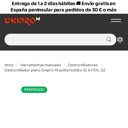
Entrega de 1 a 2 días hábiles 🚚 Envío gratis en
España peninsular para pedidos de 30 € o más
Search
Com
for:
Inicio
Herramientas manuales
Destornilladores
Destornillador plano Dnipro-M punta fosfato SL 5×100, S2
PREPEDIDO