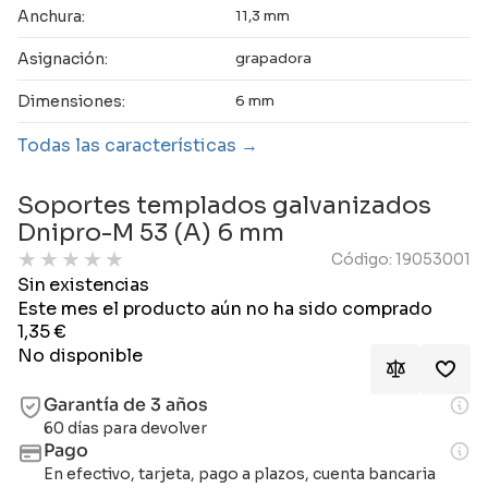
Anchura:
11,3 mm
Asignación:
grapadora
Dimensiones:
6 mm
Todas las características
Soportes templados galvanizados
Dnipro-M 53 (A) 6 mm
★
★
★
★
★
Código: 19053001
Sin existencias
Este mes el producto aún no ha sido comprado
1,35
€
No disponible
Garantía de 3 años
60 días para devolver
Pago
En efectivo, tarjeta, pago a plazos, cuenta bancaria