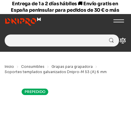
Entrega de 1 a 2 días hábiles 🚚 Envío gratis en
España peninsular para pedidos de 30 € o más
Search
Com
for:
Inicio
Consumibles
Grapas para grapadora
Soportes templados galvanizados Dnipro-M 53 (A) 6 mm
PREPEDIDO