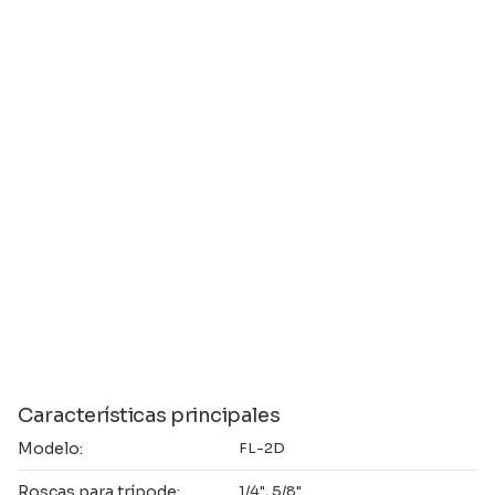
Características principales
Modelo:
FL-2D
Roscas para trípode:
1/4", 5/8"