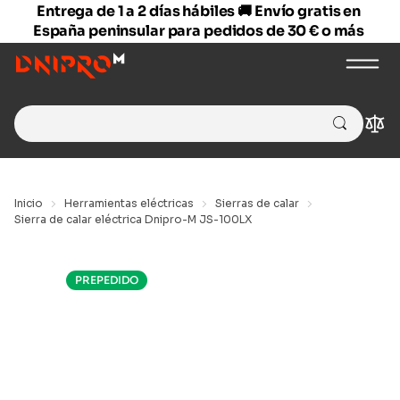
Entrega de 1 a 2 días hábiles 🚚 Envío gratis en
España peninsular para pedidos de 30 € o más
Search
Com
for:
Inicio
Herramientas eléctricas
Sierras de calar
Sierra de calar eléctrica Dnipro-M JS-100LX
PREPEDIDO