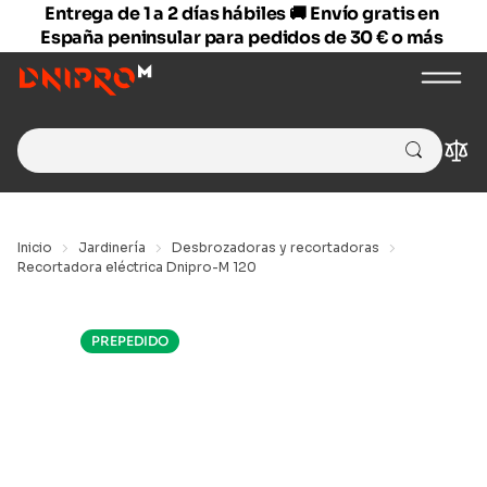
Entrega de 1 a 2 días hábiles 🚚 Envío gratis en
España peninsular para pedidos de 30 € o más
Search
Com
for:
Inicio
Jardinería
Desbrozadoras y recortadoras
Recortadora eléctrica Dnipro-M 120
PREPEDIDO